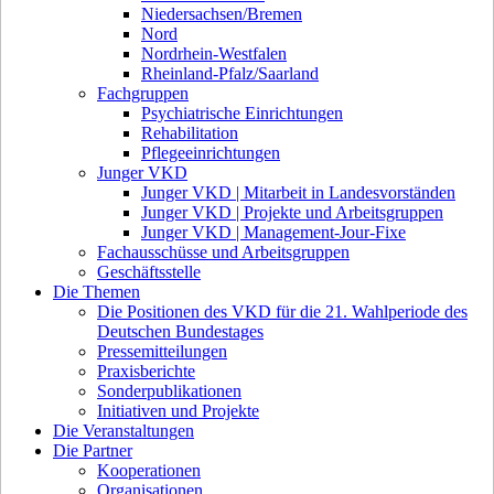
Niedersachsen/Bremen
Nord
Nordrhein-Westfalen
Rheinland-Pfalz/Saarland
Fachgruppen
Psychiatrische Einrichtungen
Rehabilitation
Pflegeeinrichtungen
Junger VKD
Junger VKD | Mitarbeit in Landesvorständen
Junger VKD | Projekte und Arbeitsgruppen
Junger VKD | Management-Jour-Fixe
Fachausschüsse und Arbeitsgruppen
Geschäftsstelle
Die Themen
Die Positionen des VKD für die 21. Wahlperiode des
Deutschen Bundestages
Pressemitteilungen
Praxisberichte
Sonderpublikationen
Initiativen und Projekte
Die Veranstaltungen
Die Partner
Kooperationen
Organisationen