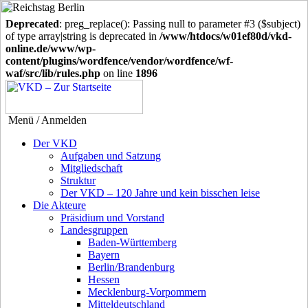
Deprecated
: preg_replace(): Passing null to parameter #3 ($subject)
of type array|string is deprecated in
/www/htdocs/w01ef80d/vkd-
online.de/www/wp-
content/plugins/wordfence/vendor/wordfence/wf-
waf/src/lib/rules.php
on line
1896
Menü / Anmelden
Der VKD
Aufgaben und Satzung
Mitgliedschaft
Struktur
Der VKD – 120 Jahre und kein bisschen leise
Die Akteure
Präsidium und Vorstand
Landesgruppen
Baden-Württemberg
Bayern
Berlin/Brandenburg
Hessen
Mecklenburg-Vorpommern
Mitteldeutschland