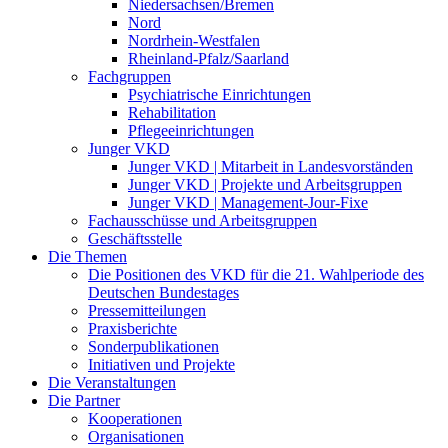
Niedersachsen/Bremen
Nord
Nordrhein-Westfalen
Rheinland-Pfalz/Saarland
Fachgruppen
Psychiatrische Einrichtungen
Rehabilitation
Pflegeeinrichtungen
Junger VKD
Junger VKD | Mitarbeit in Landesvorständen
Junger VKD | Projekte und Arbeitsgruppen
Junger VKD | Management-Jour-Fixe
Fachausschüsse und Arbeitsgruppen
Geschäftsstelle
Die Themen
Die Positionen des VKD für die 21. Wahlperiode des
Deutschen Bundestages
Pressemitteilungen
Praxisberichte
Sonderpublikationen
Initiativen und Projekte
Die Veranstaltungen
Die Partner
Kooperationen
Organisationen