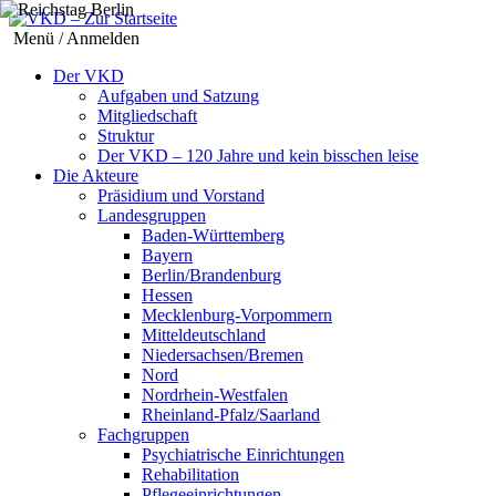
Menü / Anmelden
Der VKD
Aufgaben und Satzung
Mitgliedschaft
Struktur
Der VKD – 120 Jahre und kein bisschen leise
Die Akteure
Präsidium und Vorstand
Landesgruppen
Baden-Württemberg
Bayern
Berlin/Brandenburg
Hessen
Mecklenburg-Vorpommern
Mitteldeutschland
Niedersachsen/Bremen
Nord
Nordrhein-Westfalen
Rheinland-Pfalz/Saarland
Fachgruppen
Psychiatrische Einrichtungen
Rehabilitation
Pflegeeinrichtungen